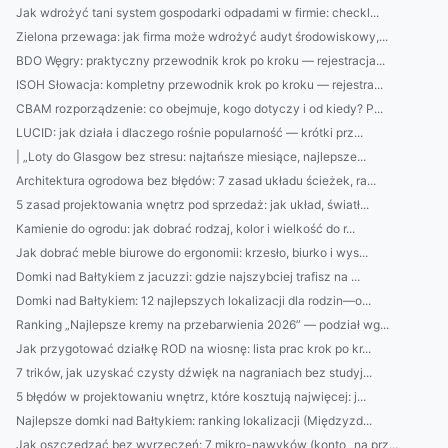
Jak wdrożyć tani system gospodarki odpadami w firmie: checkl...
Zielona przewaga: jak firma może wdrożyć audyt środowiskowy,...
BDO Węgry: praktyczny przewodnik krok po kroku — rejestracja...
ISOH Słowacja: kompletny przewodnik krok po kroku — rejestra...
CBAM rozporządzenie: co obejmuje, kogo dotyczy i od kiedy? P...
LUCID: jak działa i dlaczego rośnie popularność — krótki prz...
| „Loty do Glasgow bez stresu: najtańsze miesiące, najlepsze...
Architektura ogrodowa bez błędów: 7 zasad układu ścieżek, ra...
5 zasad projektowania wnętrz pod sprzedaż: jak układ, światł...
Kamienie do ogrodu: jak dobrać rodzaj, kolor i wielkość do r...
Jak dobrać meble biurowe do ergonomii: krzesło, biurko i wys...
Domki nad Bałtykiem z jacuzzi: gdzie najszybciej trafisz na ...
Domki nad Bałtykiem: 12 najlepszych lokalizacji dla rodzin—o...
Ranking „Najlepsze kremy na przebarwienia 2026” — podział wg...
Jak przygotować działkę ROD na wiosnę: lista prac krok po kr...
7 trików, jak uzyskać czysty dźwięk na nagraniach bez studyj...
5 błędów w projektowaniu wnętrz, które kosztują najwięcej: j...
Najlepsze domki nad Bałtykiem: ranking lokalizacji (Międzyzd...
Jak oszczędzać bez wyrzeczeń: 7 mikro-nawyków (konto „na prz...