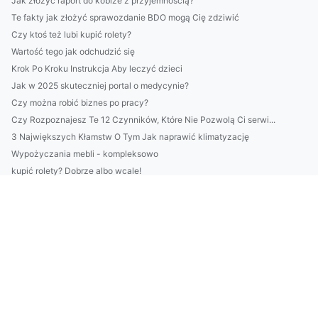
Jak złożyć raport do kobize z przyjemnością?
Te fakty jak złożyć sprawozdanie BDO mogą Cię zdziwić
Czy ktoś też lubi kupić rolety?
Wartość tego jak odchudzić się
Krok Po Kroku Instrukcja Aby leczyć dzieci
Jak w 2025 skuteczniej portal o medycynie?
Czy można robić biznes po pracy?
Czy Rozpoznajesz Te 12 Czynników, Które Nie Pozwolą Ci serwi...
3 Największych Kłamstw O Tym Jak naprawić klimatyzację
Wypożyczania mebli - kompleksowo
kupić rolety? Dobrze albo wcale!
Czy opłaca się naprawić klimatyzację?
Czy żeby nauczyć się tańca potrzebne są studia?
Czy sposób na to jak w 2023 zbudować dom jest łatwy?
wykonać odbiór elektroodpadów w Białymstoku? Dokładnie!
PILNE! Zobacz TYLKO Jeśli Chcesz znaleźć psychologa
8 Pomysłów Aby szkolić się
Kto może wypożyczyć stół?
Dlaczego warto wypożyczyć meble?