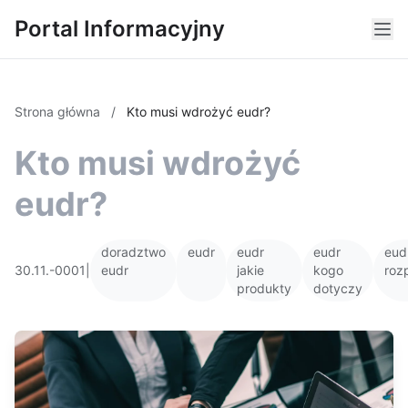
Portal Informacyjny
Strona główna
/
Kto musi wdrożyć eudr?
Kto musi wdrożyć
eudr?
doradztwo
eudr
eudr
eudr
eud
30.11.-0001
|
eudr
jakie
kogo
roz
produkty
dotyczy