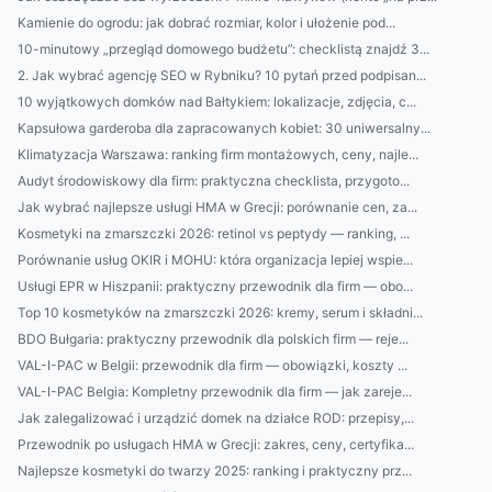
Kamienie do ogrodu: jak dobrać rozmiar, kolor i ułożenie pod...
10-minutowy „przegląd domowego budżetu”: checklistą znajdź 3...
2. Jak wybrać agencję SEO w Rybniku? 10 pytań przed podpisan...
10 wyjątkowych domków nad Bałtykiem: lokalizacje, zdjęcia, c...
Kapsułowa garderoba dla zapracowanych kobiet: 30 uniwersalny...
Klimatyzacja Warszawa: ranking firm montażowych, ceny, najle...
Audyt środowiskowy dla firm: praktyczna checklista, przygoto...
Jak wybrać najlepsze usługi HMA w Grecji: porównanie cen, za...
Kosmetyki na zmarszczki 2026: retinol vs peptydy — ranking, ...
Porównanie usług OKIR i MOHU: która organizacja lepiej wspie...
Usługi EPR w Hiszpanii: praktyczny przewodnik dla firm — obo...
Top 10 kosmetyków na zmarszczki 2026: kremy, serum i składni...
BDO Bułgaria: praktyczny przewodnik dla polskich firm — reje...
VAL-I-PAC w Belgii: przewodnik dla firm — obowiązki, koszty ...
VAL-I-PAC Belgia: Kompletny przewodnik dla firm — jak zareje...
Jak zalegalizować i urządzić domek na działce ROD: przepisy,...
Przewodnik po usługach HMA w Grecji: zakres, ceny, certyfika...
Najlepsze kosmetyki do twarzy 2025: ranking i praktyczny prz...