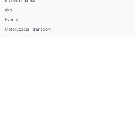
Biznes i finanse
eko
Eventy
Motoryzacja i transport
Ochrona środowiska
reklama
Różne
Rozrywka
Sport
Technologie
Turystyka i gastronomia
Wyposażenie wnętrz
© 2026 Portal Informacyjny. Wszelkie prawa zastrzeżone.