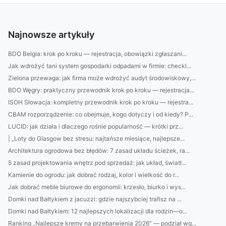
Najnowsze artykuły
BDO Belgia: krok po kroku — rejestracja, obowiązki zgłaszani...
Jak wdrożyć tani system gospodarki odpadami w firmie: checkl...
Zielona przewaga: jak firma może wdrożyć audyt środowiskowy,...
BDO Węgry: praktyczny przewodnik krok po kroku — rejestracja...
ISOH Słowacja: kompletny przewodnik krok po kroku — rejestra...
CBAM rozporządzenie: co obejmuje, kogo dotyczy i od kiedy? P...
LUCID: jak działa i dlaczego rośnie popularność — krótki prz...
| „Loty do Glasgow bez stresu: najtańsze miesiące, najlepsze...
Architektura ogrodowa bez błędów: 7 zasad układu ścieżek, ra...
5 zasad projektowania wnętrz pod sprzedaż: jak układ, światł...
Kamienie do ogrodu: jak dobrać rodzaj, kolor i wielkość do r...
Jak dobrać meble biurowe do ergonomii: krzesło, biurko i wys...
Domki nad Bałtykiem z jacuzzi: gdzie najszybciej trafisz na ...
Domki nad Bałtykiem: 12 najlepszych lokalizacji dla rodzin—o...
Ranking „Najlepsze kremy na przebarwienia 2026” — podział wg...