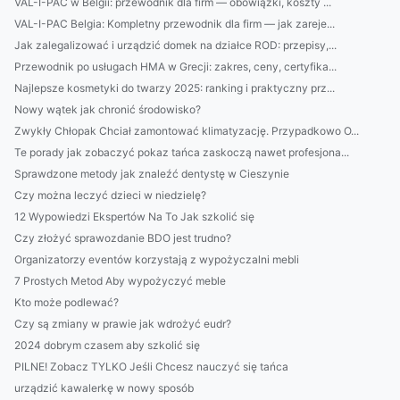
VAL-I-PAC w Belgii: przewodnik dla firm — obowiązki, koszty ...
VAL-I-PAC Belgia: Kompletny przewodnik dla firm — jak zareje...
Jak zalegalizować i urządzić domek na działce ROD: przepisy,...
Przewodnik po usługach HMA w Grecji: zakres, ceny, certyfika...
Najlepsze kosmetyki do twarzy 2025: ranking i praktyczny prz...
Nowy wątek jak chronić środowisko?
Zwykły Chłopak Chciał zamontować klimatyzację. Przypadkowo O...
Te porady jak zobaczyć pokaz tańca zaskoczą nawet profesjona...
Sprawdzone metody jak znaleźć dentystę w Cieszynie
Czy można leczyć dzieci w niedzielę?
12 Wypowiedzi Ekspertów Na To Jak szkolić się
Czy złożyć sprawozdanie BDO jest trudno?
Organizatorzy eventów korzystają z wypożyczalni mebli
7 Prostych Metod Aby wypożyczyć meble
Kto może podlewać?
Czy są zmiany w prawie jak wdrożyć eudr?
2024 dobrym czasem aby szkolić się
PILNE! Zobacz TYLKO Jeśli Chcesz nauczyć się tańca
urządzić kawalerkę w nowy sposób