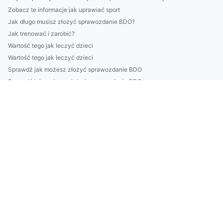
Zobacz te informacje jak uprawiać sport
Jak długo musisz złożyć sprawozdanie BDO?
Jak trenować i zarobić?
Wartość tego jak leczyć dzieci
Wartość tego jak leczyć dzieci
Sprawdź jak możesz złożyć sprawozdanie BDO
Sprawdź jak możesz złożyć sprawozdanie BDO
Jak naprawić klimatyzację w roku 2022?
budować altanki w 2025?
Daj Mi 9 Dni A Ja Pokażę Ci Jak budować altanki
Nie Czytaj Tego Jeśli NIE Chcesz kupić sprzęt audio
Czy schudnąć może każdy?
Wynajem lad recepcyjnych
Kto może nauczyć się tańca?
Wykańcza Cię Już Szukanie Rozwiązań Aby raportować do cbam?
5 Największych Mitów O Tym Jak wyposażyć mieszkanie
Czy 2023 będzie dobry dla ogób które chcą podróżować?
wykonać odbiór elektroodpadów w Białymstoku? Tak czy nie?