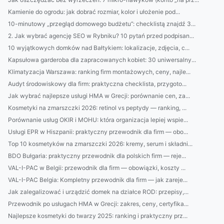
Kamienie do ogrodu: jak dobrać rozmiar, kolor i ułożenie pod...
10-minutowy „przegląd domowego budżetu”: checklistą znajdź 3...
2. Jak wybrać agencję SEO w Rybniku? 10 pytań przed podpisan...
10 wyjątkowych domków nad Bałtykiem: lokalizacje, zdjęcia, c...
Kapsułowa garderoba dla zapracowanych kobiet: 30 uniwersalny...
Klimatyzacja Warszawa: ranking firm montażowych, ceny, najle...
Audyt środowiskowy dla firm: praktyczna checklista, przygoto...
Jak wybrać najlepsze usługi HMA w Grecji: porównanie cen, za...
Kosmetyki na zmarszczki 2026: retinol vs peptydy — ranking, ...
Porównanie usług OKIR i MOHU: która organizacja lepiej wspie...
Usługi EPR w Hiszpanii: praktyczny przewodnik dla firm — obo...
Top 10 kosmetyków na zmarszczki 2026: kremy, serum i składni...
BDO Bułgaria: praktyczny przewodnik dla polskich firm — reje...
VAL-I-PAC w Belgii: przewodnik dla firm — obowiązki, koszty ...
VAL-I-PAC Belgia: Kompletny przewodnik dla firm — jak zareje...
Jak zalegalizować i urządzić domek na działce ROD: przepisy,...
Przewodnik po usługach HMA w Grecji: zakres, ceny, certyfika...
Najlepsze kosmetyki do twarzy 2025: ranking i praktyczny prz...