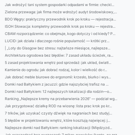
Jak wdrożyć tani system gospodarki odpadami w firmie: checkl...
Zielona przewaga: jak firma może wdrożyć audyt środowiskowy,...
BDO Węgry: praktyczny przewodnik krok po kroku — rejestracja...
ISOH Słowacja: kompletny przewodnik krok po kroku — rejestra...
CBAM rozporządzenie: co obejmuje, kogo dotyczy i od kiedy? P...
LUCID: jak działa i dlaczego rośnie popularność — krótki prz...
| „Loty do Glasgow bez stresu: najtańsze miesiące, najlepsze...
Architektura ogrodowa bez błędów: 7 zasad układu ścieżek, ra...
5 zasad projektowania wnętrz pod sprzedaż: jak układ, światł...
Kamienie do ogrodu: jak dobrać rodzaj, kolor i wielkość do r...
Jak dobrać meble biurowe do ergonomii: krzesło, biurko i wys...
Domki nad Bałtykiem z jacuzzi: gdzie najszybciej trafisz na ...
Domki nad Bałtykiem: 12 najlepszych lokalizacji dla rodzin—o...
Ranking „Najlepsze kremy na przebarwienia 2026” — podział wg...
Jak przygotować działkę ROD na wiosnę: lista prac krok po kr...
7 trików, jak uzyskać czysty dźwięk na nagraniach bez studyj...
5 błędów w projektowaniu wnętrz, które kosztują najwięcej: j...
Najlepsze domki nad Bałtykiem: ranking lokalizacji (Międzyzd...
Jak oszczędzać bez wyrzeczeń: 7 mikro-nawyków (konto „na prz...