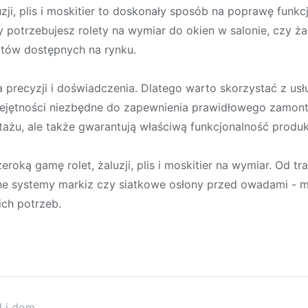
uzji, plis i moskitier to doskonały sposób na poprawę funk
 potrzebujesz rolety na wymiar do okien w salonie, czy żal
któw dostępnych na rynku.
a precyzji i doświadczenia. Dlatego warto skorzystać z usł
iejętności niezbędne do zapewnienia prawidłowego zamont
tażu, ale także gwarantują właściwą funkcjonalność produ
roką gamę rolet, żaluzji, plis i moskitier na wymiar. Od tr
e systemy markiz czy siatkowe osłony przed owadami - m
ch potrzeb.
d i dom