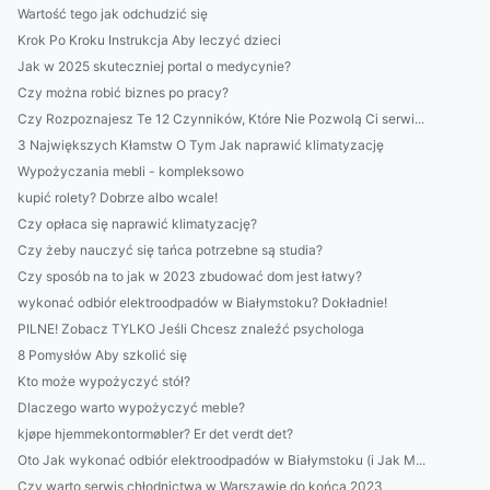
Wartość tego jak odchudzić się
Krok Po Kroku Instrukcja Aby leczyć dzieci
Jak w 2025 skuteczniej portal o medycynie?
Czy można robić biznes po pracy?
Czy Rozpoznajesz Te 12 Czynników, Które Nie Pozwolą Ci serwi...
3 Największych Kłamstw O Tym Jak naprawić klimatyzację
Wypożyczania mebli - kompleksowo
kupić rolety? Dobrze albo wcale!
Czy opłaca się naprawić klimatyzację?
Czy żeby nauczyć się tańca potrzebne są studia?
Czy sposób na to jak w 2023 zbudować dom jest łatwy?
wykonać odbiór elektroodpadów w Białymstoku? Dokładnie!
PILNE! Zobacz TYLKO Jeśli Chcesz znaleźć psychologa
8 Pomysłów Aby szkolić się
Kto może wypożyczyć stół?
Dlaczego warto wypożyczyć meble?
kjøpe hjemmekontormøbler? Er det verdt det?
Oto Jak wykonać odbiór elektroodpadów w Białymstoku (i Jak M...
Czy warto serwis chłodnictwa w Warszawie do końca 2023