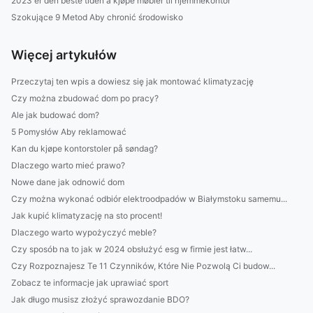
2023 er den beste tiden å kjøpe møbler til hjemmekontor
Szokujące 9 Metod Aby chronić środowisko
Więcej artykułów
Przeczytaj ten wpis a dowiesz się jak montować klimatyzację
Czy można zbudować dom po pracy?
Ale jak budować dom?
5 Pomysłów Aby reklamować
Kan du kjøpe kontorstoler på søndag?
Dlaczego warto mieć prawo?
Nowe dane jak odnowić dom
Czy można wykonać odbiór elektroodpadów w Białymstoku samemu...
Jak kupić klimatyzację na sto procent!
Dlaczego warto wypożyczyć meble?
Czy sposób na to jak w 2024 obsłużyć esg w firmie jest łatw...
Czy Rozpoznajesz Te 11 Czynników, Które Nie Pozwolą Ci budow...
Zobacz te informacje jak uprawiać sport
Jak długo musisz złożyć sprawozdanie BDO?