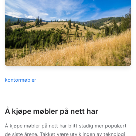
kontormøbler
Å kjøpe møbler på nett har
Å kjøpe møbler på nett har blitt stadig mer populært
de siste årene. Takket være utviklingen av teknologi