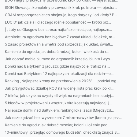
BDO Węgry: praktyczny przewodnik krok po kroku — rejestracja...
ISOH Słowacja: kompletny przewodnik krok po kroku — rejestra...
CBAM rozporządzenie: co obejmuje, kogo dotyczy i od kiedy? P...
LUCID: jak działa i dlaczego rośnie popularność — krótki prz...
| „Loty do Glasgow bez stresu: najtańsze miesiące, najlepsze...
Architektura ogrodowa bez błędów: 7 zasad układu ścieżek, ra...
5 zasad projektowania wnętrz pod sprzedaż: jak układ, światł...
Kamienie do ogrodu: jak dobrać rodzaj, kolor i wielkość do r...
Jak dobrać meble biurowe do ergonomii: krzesło, biurko i wys...
Domki nad Bałtykiem z jacuzzi: gdzie najszybciej trafisz na ...
Domki nad Bałtykiem: 12 najlepszych lokalizacji dla rodzin—o...
Ranking „Najlepsze kremy na przebarwienia 2026” — podział wg...
Jak przygotować działkę ROD na wiosnę: lista prac krok po kr...
7 trików, jak uzyskać czysty dźwięk na nagraniach bez studyj...
5 błędów w projektowaniu wnętrz, które kosztują najwięcej: j...
Najlepsze domki nad Bałtykiem: ranking lokalizacji (Międzyzd...
Jak oszczędzać bez wyrzeczeń: 7 mikro-nawyków (konto „na prz...
Kamienie do ogrodu: jak dobrać rozmiar, kolor i ułożenie pod...
10-minutowy „przegląd domowego budżetu”: checklistą znajdź 3...