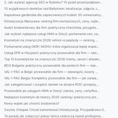
2. Jak wybrać agencję SEO w Rybniku? 10 pytań przed podpisan...
10 wyjątkowych domków nad Bałtykiem: lokalizacje, zdjęcia, c...
Kapsułowa garderoba dla zapracowanych kobiet: 30 uniwersalny...
Klimatyzacja Warszawa: ranking firm montażowych, ceny, najle...
Audyt środowiskowy dla firm: praktyczna checklista, przygoto...
Jak wybrać najlepsze usługi HMA w Grecji: porównanie cen, za...
Kosmetyki na zmarszczki 2026: retinol vs peptydy — ranking, ...
Porównanie usług OKIR i MOHU: która organizacja lepiej wspie...
Usługi EPR w Hiszpanii: praktyczny przewodnik dla firm — obo...
Top 10 kosmetyków na zmarszczki 2026: kremy, serum i składni...
BDO Bułgaria: praktyczny przewodnik dla polskich firm — reje...
VAL-I-PAC w Belgii: przewodnik dla firm — obowiązki, koszty ...
VAL-I-PAC Belgia: Kompletny przewodnik dla firm — jak zareje...
Jak zalegalizować i urządzić domek na działce ROD: przepisy,...
Przewodnik po usługach HMA w Grecji: zakres, ceny, certyfika...
Najlepsze kosmetyki do twarzy 2025: ranking i praktyczny prz...
Nowy wątek jak chronić środowisko?
Zwykły Chłopak Chciał zamontować klimatyzację. Przypadkowo O...
Te porady jak zobaczyć pokaz tańca zaskoczą nawet profesjona...