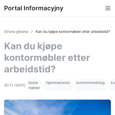
Portal Informacyjny
Strona główna
/
Kan du kjøpe kontormøbler etter arbeidstid?
Kan du kjøpe
kontormøbler etter
arbeidstid?
beste
hjemmekontor
kontorinnredning
ko
30.11.-0001
|
møbler