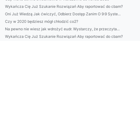
Wykańcza Cię Już Szukanie Rozwiązań Aby raportować do cbam?
Oni Już Wiedzą Jak ćwiczyć, Odbierz Dostęp Zanim O 9:9 Syste...
Czy w 2020 będziesz mógł chłodzić co2?
Na pewno nie wiesz jak wdrożyć eudr. Wystarczy, że przeczyta...
Wykańcza Cię Już Szukanie Rozwiązań Aby raportować do cbam?
11,11 Internautów Już Wie Jak kupić gry. A Ty?
Czy da się w 2023 wykonać odbiór elektroodpadów w Białymsto...
Dieta wegańska co warto wiedzieć
Informacje
Wpisy
budujemy
Dobry stomatolog
drukarze
Klimatyzacja i chłodnictwo