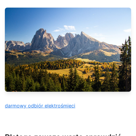
darmowy odbiór elektrośmieci