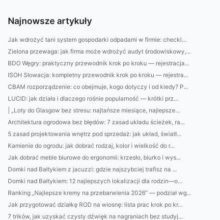
Najnowsze artykuły
Jak wdrożyć tani system gospodarki odpadami w firmie: checkl...
Zielona przewaga: jak firma może wdrożyć audyt środowiskowy,...
BDO Węgry: praktyczny przewodnik krok po kroku — rejestracja...
ISOH Słowacja: kompletny przewodnik krok po kroku — rejestra...
CBAM rozporządzenie: co obejmuje, kogo dotyczy i od kiedy? P...
LUCID: jak działa i dlaczego rośnie popularność — krótki prz...
| „Loty do Glasgow bez stresu: najtańsze miesiące, najlepsze...
Architektura ogrodowa bez błędów: 7 zasad układu ścieżek, ra...
5 zasad projektowania wnętrz pod sprzedaż: jak układ, światł...
Kamienie do ogrodu: jak dobrać rodzaj, kolor i wielkość do r...
Jak dobrać meble biurowe do ergonomii: krzesło, biurko i wys...
Domki nad Bałtykiem z jacuzzi: gdzie najszybciej trafisz na ...
Domki nad Bałtykiem: 12 najlepszych lokalizacji dla rodzin—o...
Ranking „Najlepsze kremy na przebarwienia 2026” — podział wg...
Jak przygotować działkę ROD na wiosnę: lista prac krok po kr...
7 trików, jak uzyskać czysty dźwięk na nagraniach bez studyj...