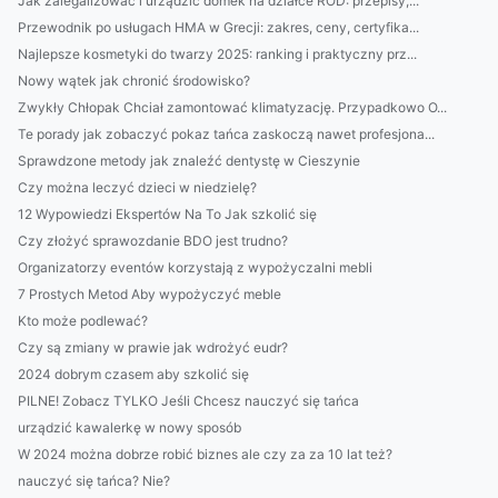
Jak zalegalizować i urządzić domek na działce ROD: przepisy,...
Przewodnik po usługach HMA w Grecji: zakres, ceny, certyfika...
Najlepsze kosmetyki do twarzy 2025: ranking i praktyczny prz...
Nowy wątek jak chronić środowisko?
Zwykły Chłopak Chciał zamontować klimatyzację. Przypadkowo O...
Te porady jak zobaczyć pokaz tańca zaskoczą nawet profesjona...
Sprawdzone metody jak znaleźć dentystę w Cieszynie
Czy można leczyć dzieci w niedzielę?
12 Wypowiedzi Ekspertów Na To Jak szkolić się
Czy złożyć sprawozdanie BDO jest trudno?
Organizatorzy eventów korzystają z wypożyczalni mebli
7 Prostych Metod Aby wypożyczyć meble
Kto może podlewać?
Czy są zmiany w prawie jak wdrożyć eudr?
2024 dobrym czasem aby szkolić się
PILNE! Zobacz TYLKO Jeśli Chcesz nauczyć się tańca
urządzić kawalerkę w nowy sposób
W 2024 można dobrze robić biznes ale czy za za 10 lat też?
nauczyć się tańca? Nie?