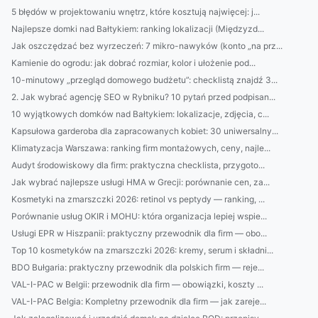
5 błędów w projektowaniu wnętrz, które kosztują najwięcej: j...
Najlepsze domki nad Bałtykiem: ranking lokalizacji (Międzyzd...
Jak oszczędzać bez wyrzeczeń: 7 mikro-nawyków (konto „na prz...
Kamienie do ogrodu: jak dobrać rozmiar, kolor i ułożenie pod...
10-minutowy „przegląd domowego budżetu”: checklistą znajdź 3...
2. Jak wybrać agencję SEO w Rybniku? 10 pytań przed podpisan...
10 wyjątkowych domków nad Bałtykiem: lokalizacje, zdjęcia, c...
Kapsułowa garderoba dla zapracowanych kobiet: 30 uniwersalny...
Klimatyzacja Warszawa: ranking firm montażowych, ceny, najle...
Audyt środowiskowy dla firm: praktyczna checklista, przygoto...
Jak wybrać najlepsze usługi HMA w Grecji: porównanie cen, za...
Kosmetyki na zmarszczki 2026: retinol vs peptydy — ranking, ...
Porównanie usług OKIR i MOHU: która organizacja lepiej wspie...
Usługi EPR w Hiszpanii: praktyczny przewodnik dla firm — obo...
Top 10 kosmetyków na zmarszczki 2026: kremy, serum i składni...
BDO Bułgaria: praktyczny przewodnik dla polskich firm — reje...
VAL-I-PAC w Belgii: przewodnik dla firm — obowiązki, koszty ...
VAL-I-PAC Belgia: Kompletny przewodnik dla firm — jak zareje...