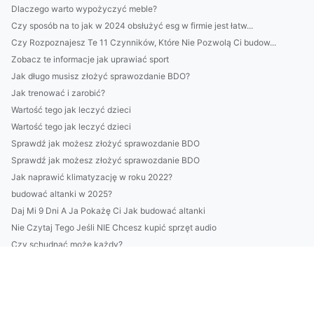
Dlaczego warto wypożyczyć meble?
Czy sposób na to jak w 2024 obsłużyć esg w firmie jest łatw...
Czy Rozpoznajesz Te 11 Czynników, Które Nie Pozwolą Ci budow...
Zobacz te informacje jak uprawiać sport
Jak długo musisz złożyć sprawozdanie BDO?
Jak trenować i zarobić?
Wartość tego jak leczyć dzieci
Wartość tego jak leczyć dzieci
Sprawdź jak możesz złożyć sprawozdanie BDO
Sprawdź jak możesz złożyć sprawozdanie BDO
Jak naprawić klimatyzację w roku 2022?
budować altanki w 2025?
Daj Mi 9 Dni A Ja Pokażę Ci Jak budować altanki
Nie Czytaj Tego Jeśli NIE Chcesz kupić sprzęt audio
Czy schudnąć może każdy?
Wynajem lad recepcyjnych
Kto może nauczyć się tańca?
Wykańcza Cię Już Szukanie Rozwiązań Aby raportować do cbam?
5 Największych Mitów O Tym Jak wyposażyć mieszkanie