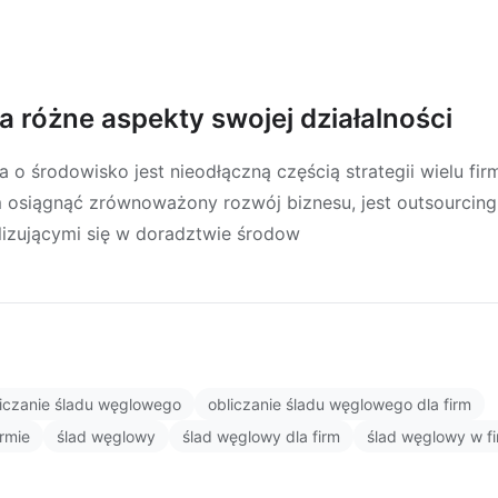
 różne aspekty swojej działalności
 o środowisko jest nieodłączną częścią strategii wielu fir
 osiągnąć zrównoważony rozwój biznesu, jest outsourcin
lizującymi się w doradztwie środow
liczanie śladu węglowego
obliczanie śladu węglowego dla firm
rmie
ślad węglowy
ślad węglowy dla firm
ślad węglowy w fi