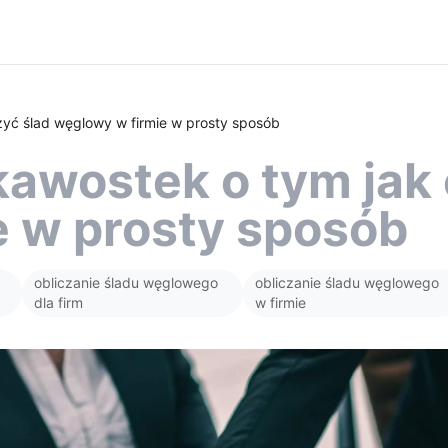
zyć ślad węglowy w firmie w prosty sposób
kawostek o tym jak 
e w prosty sposób
obliczanie śladu węglowego
obliczanie śladu węglowego
dla firm
w firmie