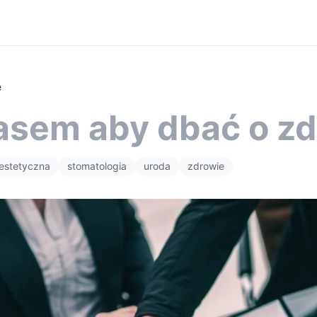
e
sem aby dbać o zd
estetyczna
stomatologia
uroda
zdrowie