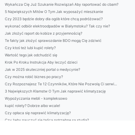
Wykańcza Cię Już Szukanie Rozwiązań Aby raportować do cbam?
5 Największych Mitów O Tym Jak wyposażyć mieszkanie
Czy 2023 będzie dobry dla ogób które chcą podróżować?
wykonać odbiór elektroodpadów w Białymstoku? Tak czy nie?
Jak złożyć raport do kobize z przyjemnością?
Te fakty jak złożyć sprawozdanie BDO mogą Cię zdziwić
Czy ktoś też lubi kupić rolety?
Wartość tego jak odchudzić się
Krok Po Kroku Instrukcja Aby leczyć dzieci
Jak w 2025 skuteczniej portal o medycynie?
Czy można robić biznes po pracy?
Czy Rozpoznajesz Te 12 Czynników, Które Nie Pozwolą Ci serwi...
3 Największych Kłamstw O Tym Jak naprawić klimatyzację
Wypożyczania mebli - kompleksowo
kupić rolety? Dobrze albo wcale!
Czy opłaca się naprawić klimatyzację?
Czy żeby nauczyć się tańca potrzebne są studia?
Czy sposób na to jak w 2023 zbudować dom jest łatwy?
wykonać odbiór elektroodpadów w Białymstoku? Dokładnie!