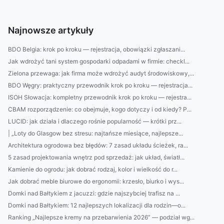
Najnowsze artykuły
BDO Belgia: krok po kroku — rejestracja, obowiązki zgłaszani...
Jak wdrożyć tani system gospodarki odpadami w firmie: checkl...
Zielona przewaga: jak firma może wdrożyć audyt środowiskowy,...
BDO Węgry: praktyczny przewodnik krok po kroku — rejestracja...
ISOH Słowacja: kompletny przewodnik krok po kroku — rejestra...
CBAM rozporządzenie: co obejmuje, kogo dotyczy i od kiedy? P...
LUCID: jak działa i dlaczego rośnie popularność — krótki prz...
| „Loty do Glasgow bez stresu: najtańsze miesiące, najlepsze...
Architektura ogrodowa bez błędów: 7 zasad układu ścieżek, ra...
5 zasad projektowania wnętrz pod sprzedaż: jak układ, światł...
Kamienie do ogrodu: jak dobrać rodzaj, kolor i wielkość do r...
Jak dobrać meble biurowe do ergonomii: krzesło, biurko i wys...
Domki nad Bałtykiem z jacuzzi: gdzie najszybciej trafisz na ...
Domki nad Bałtykiem: 12 najlepszych lokalizacji dla rodzin—o...
Ranking „Najlepsze kremy na przebarwienia 2026” — podział wg...