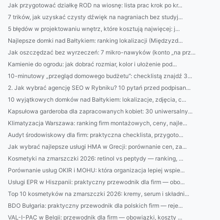
Jak przygotować działkę ROD na wiosnę: lista prac krok po kr...
7 trików, jak uzyskać czysty dźwięk na nagraniach bez studyj...
5 błędów w projektowaniu wnętrz, które kosztują najwięcej: j...
Najlepsze domki nad Bałtykiem: ranking lokalizacji (Międzyzd...
Jak oszczędzać bez wyrzeczeń: 7 mikro-nawyków (konto „na prz...
Kamienie do ogrodu: jak dobrać rozmiar, kolor i ułożenie pod...
10-minutowy „przegląd domowego budżetu”: checklistą znajdź 3...
2. Jak wybrać agencję SEO w Rybniku? 10 pytań przed podpisan...
10 wyjątkowych domków nad Bałtykiem: lokalizacje, zdjęcia, c...
Kapsułowa garderoba dla zapracowanych kobiet: 30 uniwersalny...
Klimatyzacja Warszawa: ranking firm montażowych, ceny, najle...
Audyt środowiskowy dla firm: praktyczna checklista, przygoto...
Jak wybrać najlepsze usługi HMA w Grecji: porównanie cen, za...
Kosmetyki na zmarszczki 2026: retinol vs peptydy — ranking, ...
Porównanie usług OKIR i MOHU: która organizacja lepiej wspie...
Usługi EPR w Hiszpanii: praktyczny przewodnik dla firm — obo...
Top 10 kosmetyków na zmarszczki 2026: kremy, serum i składni...
BDO Bułgaria: praktyczny przewodnik dla polskich firm — reje...
VAL-I-PAC w Belgii: przewodnik dla firm — obowiązki, koszty ...