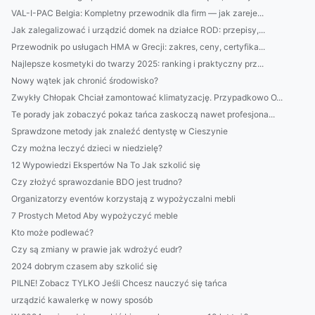
VAL-I-PAC Belgia: Kompletny przewodnik dla firm — jak zareje...
Jak zalegalizować i urządzić domek na działce ROD: przepisy,...
Przewodnik po usługach HMA w Grecji: zakres, ceny, certyfika...
Najlepsze kosmetyki do twarzy 2025: ranking i praktyczny prz...
Nowy wątek jak chronić środowisko?
Zwykły Chłopak Chciał zamontować klimatyzację. Przypadkowo O...
Te porady jak zobaczyć pokaz tańca zaskoczą nawet profesjona...
Sprawdzone metody jak znaleźć dentystę w Cieszynie
Czy można leczyć dzieci w niedzielę?
12 Wypowiedzi Ekspertów Na To Jak szkolić się
Czy złożyć sprawozdanie BDO jest trudno?
Organizatorzy eventów korzystają z wypożyczalni mebli
7 Prostych Metod Aby wypożyczyć meble
Kto może podlewać?
Czy są zmiany w prawie jak wdrożyć eudr?
2024 dobrym czasem aby szkolić się
PILNE! Zobacz TYLKO Jeśli Chcesz nauczyć się tańca
urządzić kawalerkę w nowy sposób