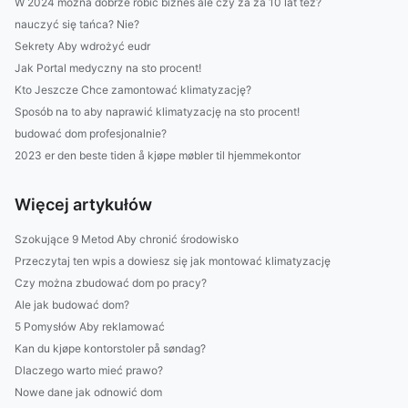
W 2024 można dobrze robić biznes ale czy za za 10 lat też?
nauczyć się tańca? Nie?
Sekrety Aby wdrożyć eudr
Jak Portal medyczny na sto procent!
Kto Jeszcze Chce zamontować klimatyzację?
Sposób na to aby naprawić klimatyzację na sto procent!
budować dom profesjonalnie?
2023 er den beste tiden å kjøpe møbler til hjemmekontor
Więcej artykułów
Szokujące 9 Metod Aby chronić środowisko
Przeczytaj ten wpis a dowiesz się jak montować klimatyzację
Czy można zbudować dom po pracy?
Ale jak budować dom?
5 Pomysłów Aby reklamować
Kan du kjøpe kontorstoler på søndag?
Dlaczego warto mieć prawo?
Nowe dane jak odnowić dom