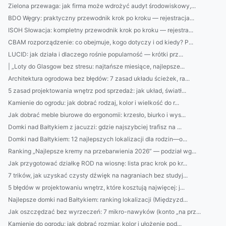
Zielona przewaga: jak firma może wdrożyć audyt środowiskowy,...
BDO Węgry: praktyczny przewodnik krok po kroku — rejestracja...
ISOH Słowacja: kompletny przewodnik krok po kroku — rejestra...
CBAM rozporządzenie: co obejmuje, kogo dotyczy i od kiedy? P...
LUCID: jak działa i dlaczego rośnie popularność — krótki prz...
| „Loty do Glasgow bez stresu: najtańsze miesiące, najlepsze...
Architektura ogrodowa bez błędów: 7 zasad układu ścieżek, ra...
5 zasad projektowania wnętrz pod sprzedaż: jak układ, światł...
Kamienie do ogrodu: jak dobrać rodzaj, kolor i wielkość do r...
Jak dobrać meble biurowe do ergonomii: krzesło, biurko i wys...
Domki nad Bałtykiem z jacuzzi: gdzie najszybciej trafisz na ...
Domki nad Bałtykiem: 12 najlepszych lokalizacji dla rodzin—o...
Ranking „Najlepsze kremy na przebarwienia 2026” — podział wg...
Jak przygotować działkę ROD na wiosnę: lista prac krok po kr...
7 trików, jak uzyskać czysty dźwięk na nagraniach bez studyj...
5 błędów w projektowaniu wnętrz, które kosztują najwięcej: j...
Najlepsze domki nad Bałtykiem: ranking lokalizacji (Międzyzd...
Jak oszczędzać bez wyrzeczeń: 7 mikro-nawyków (konto „na prz...
Kamienie do ogrodu: jak dobrać rozmiar, kolor i ułożenie pod...