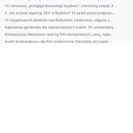
10-minutowy „przegląd domowego budżetu”: checklistą znajdź 3...
2. Jak wybrać agencję SEO w Rybniku? 10 pytań przed podpisan...
10 wyjątkowych domków nad Bałtykiem: lokalizacje, zdjęcia, c...
Kapsułowa garderoba dla zapracowanych kobiet: 30 uniwersalny...
Klimatyzacja Warszawa: ranking firm montażowych, ceny, najle...
Audyt środowiskowy dla firm: praktyczna checklista, przygoto...
Jak wybrać najlepsze usługi HMA w Grecji: porównanie cen, za...
Kosmetyki na zmarszczki 2026: retinol vs peptydy — ranking, ...
Porównanie usług OKIR i MOHU: która organizacja lepiej wspie...
Usługi EPR w Hiszpanii: praktyczny przewodnik dla firm — obo...
Top 10 kosmetyków na zmarszczki 2026: kremy, serum i składni...
BDO Bułgaria: praktyczny przewodnik dla polskich firm — reje...
VAL-I-PAC w Belgii: przewodnik dla firm — obowiązki, koszty ...
VAL-I-PAC Belgia: Kompletny przewodnik dla firm — jak zareje...
Jak zalegalizować i urządzić domek na działce ROD: przepisy,...
Przewodnik po usługach HMA w Grecji: zakres, ceny, certyfika...
Najlepsze kosmetyki do twarzy 2025: ranking i praktyczny prz...
Nowy wątek jak chronić środowisko?